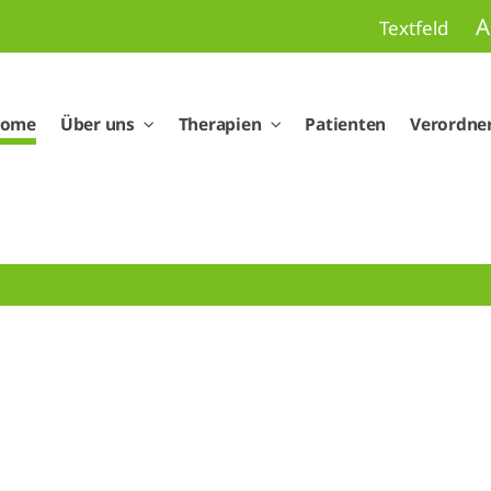
A
Textfeld
ome
Über uns
Therapien
Patienten
Verordne