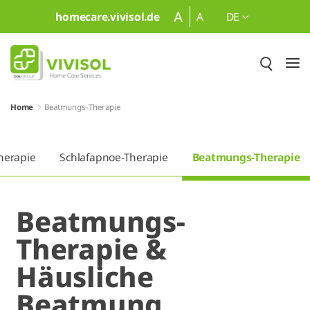
Zum Hauptinhalt springen
A
homecare.vivisol.de
A
DE
Home
Beatmungs-Therapie
herapie
Schlafapnoe-Therapie
Beatmungs-Therapie
Beatmungs-
Therapie &
Häusliche
Beatmung