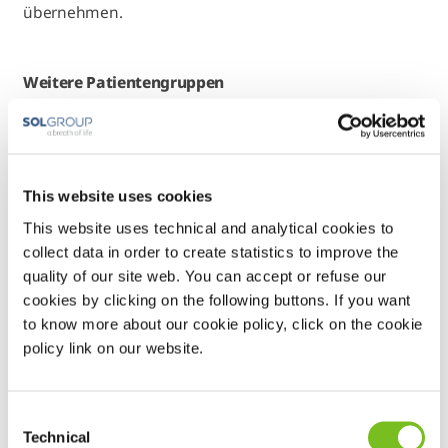
übernehmen.
Weitere Patientengruppen
Die Zahl der Patienten mit
häuslicher Beatmung
steigt
kontinuierlich an. Die größte Gruppe stellen dabei
COPD-Patienten
dar, aber auch Patienten mit
This website uses cookies
neuromuskulären Erkrankungen
(wie Myopathien,
ALS, Dystrophien, SMA) sowie Patienten mit
This website uses technical and analytical cookies to
collect data in order to create statistics to improve the
Kyphoskoliosen
werden häufig mit
quality of our site web. You can accept or refuse our
Heimbeatmungsgeräten versorgt.
cookies by clicking on the following buttons. If you want
to know more about our cookie policy, click on the cookie
policy link on our website.
Nicht-invasive Beatmung (NIV)
Studien der letzten Jahre haben gezeigt, dass es
insbesondere bei COPD-Patienten sinnvoll ist, die
Consent
Technical
Selection
sogenannte
nicht-invasive Beatmung (NIV)