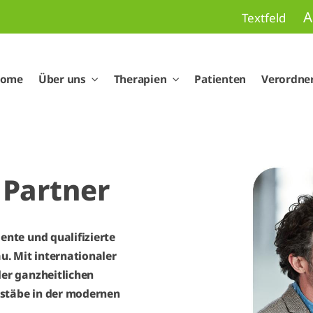
A
Textfeld
ome
Über uns
Therapien
Patienten
Verordne
 Partner
ente und qualifizierte
. Mit internationaler
der ganzheitlichen
ßstäbe in der modernen