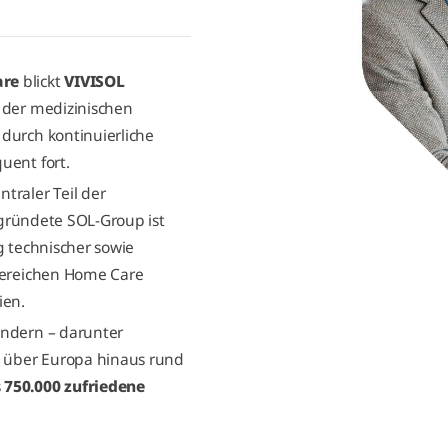
are
blickt
VIVISOL
 der medizinischen
durch kontinuierliche
uent fort.
ntraler Teil der
gründete SOL-Group ist
g technischer sowie
 Bereichen Home Care
ien.
ändern – darunter
e über Europa hinaus rund
s
750.000 zufriedene