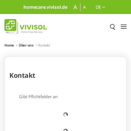
Zum Hauptinhalt springen
A
homecare.vivisol.de
A
DE
Home
Über uns
Kontakt
Kontakt
Gibt Pflichtfelder an